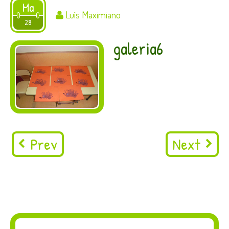
Ma
Luís Maximiano
2016
28
galeria6
Prev
Next