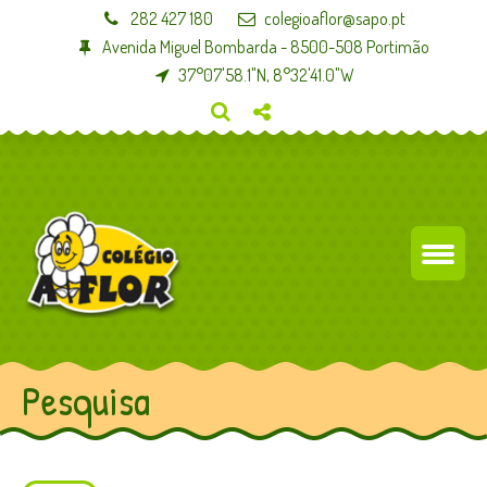
282 427 180
colegioaflor@sapo.pt
Avenida Miguel Bombarda - 8500-508 Portimão
37°07'58.1"N, 8°32'41.0"W
Pesquisa