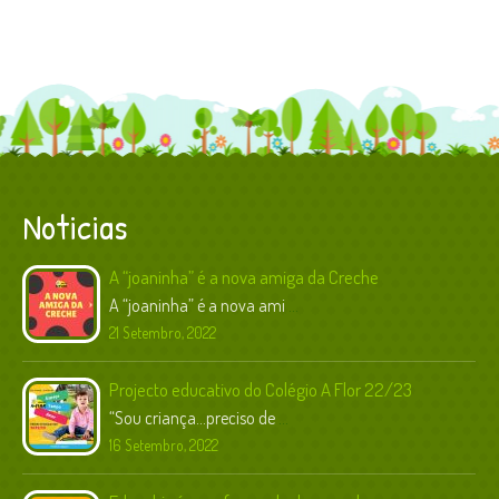
Noticias
A “joaninha” é a nova amiga da Creche
A “joaninha” é a nova ami
...
21 Setembro, 2022
Projecto educativo do Colégio A Flor 22/23
“Sou criança…preciso de
...
16 Setembro, 2022