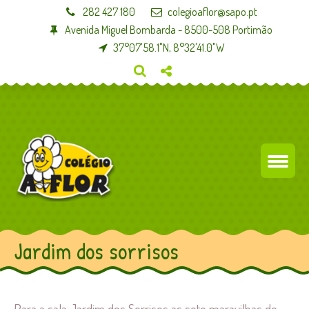
282 427 180
colegioaflor@sapo.pt
Avenida Miguel Bombarda - 8500-508 Portimão
37°07'58.1"N, 8°32'41.0"W
Jardim dos sorrisos
Para a sala Jardim dos Sorrisos as sete maravilhas do