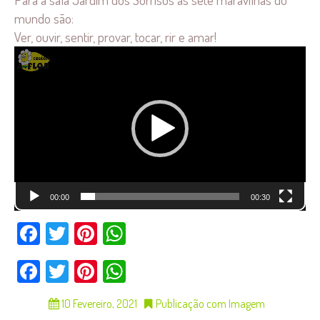
mundo são:
Ver, ouvir, sentir, provar, tocar, rir e amar!
Reprodutor
de
vídeo
00:00
00:30
Facebook
Twitter
Pinterest
WhatsApp
Facebook
Twitter
Pinterest
WhatsApp
10 Fevereiro, 2021
Publicação com Imagem