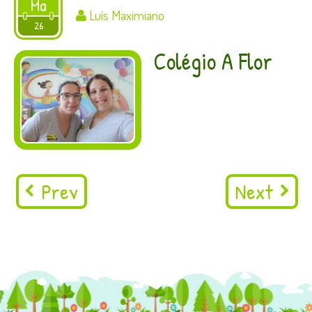
Ma
Luís Maximiano
2020
26
Colégio A Flor
Prev
Next