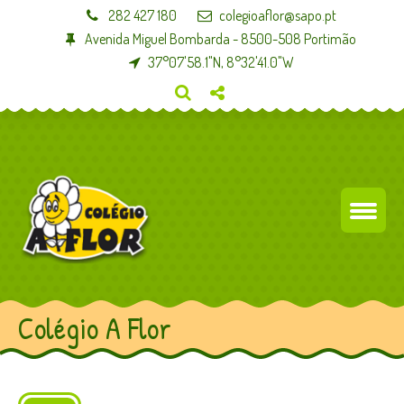
282 427 180
colegioaflor@sapo.pt
Avenida Miguel Bombarda - 8500-508 Portimão
37°07'58.1"N, 8°32'41.0"W
Colégio A Flor