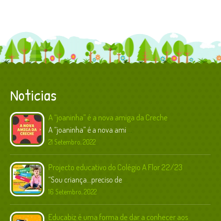
Noticias
A “joaninha” é a nova amiga da Creche
A “joaninha” é a nova ami
...
21 Setembro, 2022
Projecto educativo do Colégio A Flor 22/23
“Sou criança…preciso de
...
16 Setembro, 2022
Educabiz é uma forma de dar a conhecer aos