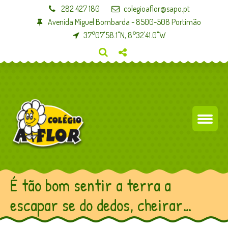
282 427 180
colegioaflor@sapo.pt
Avenida Miguel Bombarda - 8500-508 Portimão
37°07'58.1"N, 8°32'41.0"W
É tão bom sentir a terra a
escapar se do dedos, cheirar…