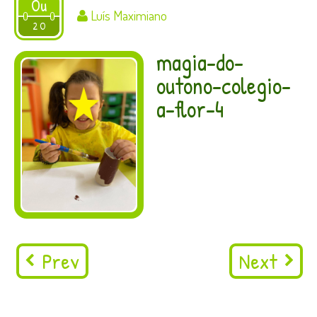
Ou
Luís Maximiano
2020
2 O
magia-do-
outono-colegio-
a-flor-4
Prev
Next