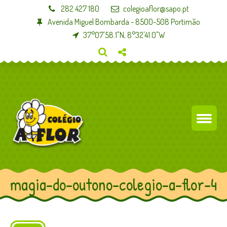
282 427 180
colegioaflor@sapo.pt
Avenida Miguel Bombarda - 8500-508 Portimão
37°07'58.1"N, 8°32'41.0"W
magia-do-outono-colegio-a-flor-4